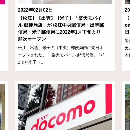
2022年02月02日
2
【松江】【出雲】【米子】「楽天モバイ
【
ル 郵便局店」が 松江中央郵便局・出雲郵
o
便局・米子郵便局に2022年1月下旬より
日
順次オープン
追
松江、出雲、米子の（中央）郵便局内に先日オ
カ
ープンされた、 「楽天モバイル 郵便局店」 1/2
本
1より米子→…