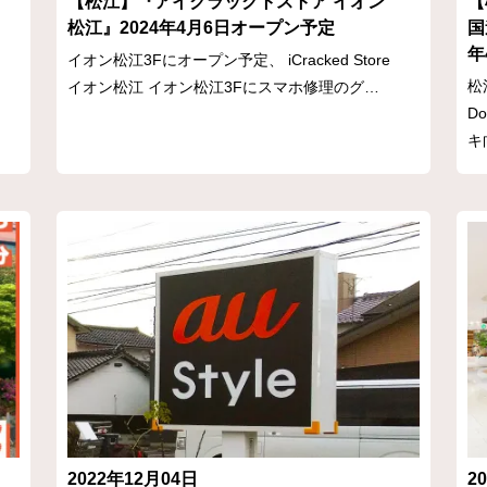
【松江】『アイクラックトストア イオン
【
松江』2024年4月6日オープン予定
国
年
イオン松江3Fにオープン予定、 iCracked Store
松
イオン松江 イオン松江3Fにスマホ修理のグ…
D
キ
2022年12月04日
2