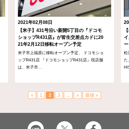
2021年02月08日
2
【米子】431号沿い新開5丁目の『ドコモ
【
ショップR431店』が皆生交差点カドに20
イ
21年2月12日移転オープン予定
ー
米子市上福原に移転オープン予定、 ドコモショ
松
ップR431店 『ドコモショップR431店』現店舗
た
は、米子市…
H
«
1
2
3
...
»
最後 »