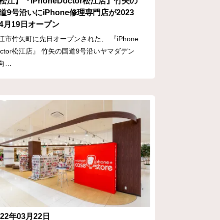
松江】『iPhoneDoctor松江店』竹矢の
道9号沿いにiPhone修理専門店が2023
4月19日オープン
江市竹矢町に先日オープンされた、 『iPhone
octor松江店』 竹矢の国道9号沿いヤマダデン
向…
022年03月22日