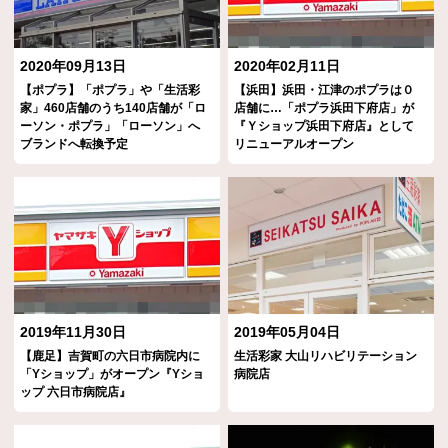
2020年09月13日
2020年02月11日
【ポプラ】「ポプラ」や「生活彩
【浜田】浜田・江津のポプラは０
家」460店舗のうち140店舗が「ロ
店舗に…「ポプラ浜田下府店」が
ーソン・ポプラ」「ローソン」へ
『Ｙショップ浜田下府店』として
ブランドへ転換予定
リニューアルオープン
2019年11月30日
2019年05月04日
【鹿足】吉賀町の六日市病院内に
生活彩家 大山リハビリテーション
「Yショップ」がオープン『Yショ
病院店
ップ 六日市病院店』