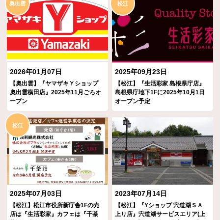
奥出雲
松江
2026年01月07日
2025年09月23日
【奥出雲】『ヤマザキＹショップ
【松江】『生活彩家 島根県庁店』
奥出雲横田店』2025年11月ごろオ
島根県庁地下1Fに2025年10月1日
ープン
オープン予定
松江
2025年07月03日
2023年07月14日
【松江】松江市役所新庁舎1Fの売
【松江】『Yショップ 宍道湖ＳＡ
店は『生活彩家』カフェは『千茶
上り店』宍道湖サービスエリア(上