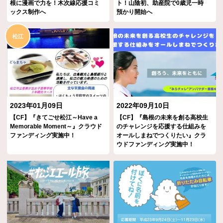
根に漫画で力を！木次線応援コミ
ト！山陰初、助産院で0歳児一時
ックス制作へ
預かり開始へ
松江
2023年01月09日
2022年09月10日
【CF】『きてごせ松江～Have a
【CF】『島根の未来を創る高校生
Memorable Moment～』クラウド
のチャレンジを応援する仕組みを
ファンディング実施中！
オールしまねでつくりたい』クラ
ウドファンディング実施中！