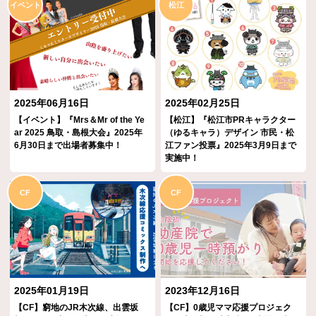
イベント
松江
2025年06月16日
2025年02月25日
【イベント】『Mrs＆Mr of the Ye
【松江】『松江市PRキャラクター
ar 2025 鳥取・島根大会』2025年
（ゆるキャラ）デザイン 市民・松
6月30日まで出場者募集中！
江ファン投票』2025年3月9日まで
実施中！
CF
CF
2025年01月19日
2023年12月16日
【CF】窮地のJR木次線、出雲坂
【CF】0歳児ママ応援プロジェク