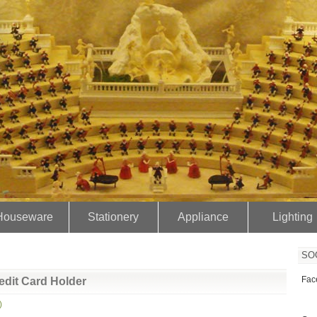
）
Houseware
Stationery
Appliance
Lighting
SO
Fac
dit Card Holder
)