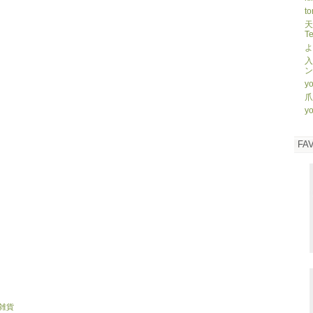
to
天
T
よ
入
ン
yo
爪
yo
FA
雑貨