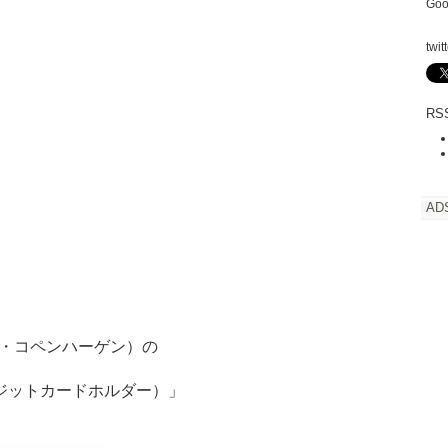
Goo
twit
RSS
AD
ーマン・コペンハーゲン）の
er（クレジットカードホルダー）」