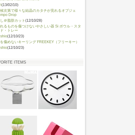
ri
(13/02/10)
候次第で様々な結晶のカタチが見れるオブジェ
empo Drop
し＠脂肪カット
(12/10/28)
れるものを傷つけないやさしい器 Si ボウル・スタ
ド・トレー
shio
(12/10/23)
を傷めないキーリング FREEKEY（フリーキー）
shio
(12/10/23)
VORITE ITEMS