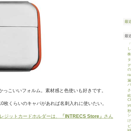
最
最
「
し
株
タ
デ
の
ra
漏
パ
かっこいいフォルム。素材感と色使いも好きです。
さ
眩
C
10枚くらいのキャパがあれば名刺入れに使いたい。
yo
秒
シ
 クレジットカードホルダーは、
「INTRECS Store」
さん
け
ビ
ki