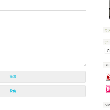
カ
ア
BL
AD