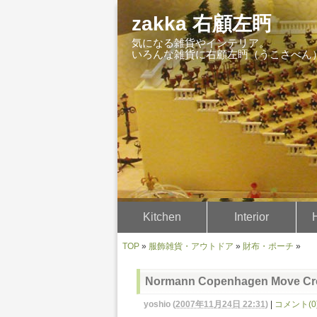
zakka 右顧左眄
気になる雑貨やインテリア。
いろんな雑貨に右顧左眄（うこさべん
Kitchen
Interior
TOP
»
服飾雑貨・アウトドア
»
財布・ポーチ
»
Normann Copenhagen Move Cre
yoshio
(
2007年11月24日 22:31
)
|
コメント(0