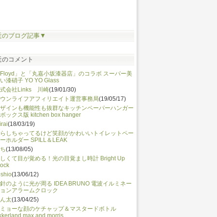
近のブログ記事▼
近のコメント
Floyd」と「丸嘉小坂漆器店」のコラボ スーパー美
い漆硝子 YO YO Glass
式会社Links 川崎
(19/01/30)
ウンライフアフィリエイト運営事務局
(19/05/17)
ザインも機能性も抜群なキッチンペーパーハンガー
ボックス版 kitchen box hanger
irai
(18/03/19)
らしちゃってるけど笑顔がかわいいトイレットペー
ーホルダー SPILL＆LEAK
ち
(13/08/05)
しくて目が覚める！光の目覚まし時計 Bright Up
lock
shio
(13/06/12)
針のように光が周る IDEA BRUNO 電波イルミネー
ョンアラームクロック
ん太
(13/04/25)
ミョーな顔のケチャップ＆マスタードボトル
kkerland max and morris