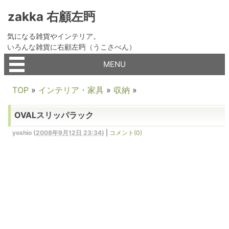
zakka 右顧左眄
気になる雑貨やインテリア。
いろんな雑貨に右顧左眄（うこさべん）
MENU
TOP
»
インテリア・家具
»
収納
»
OVALスリッパラック
yoshio
(
2008年9月12日 23:34
)
|
コメント(0)