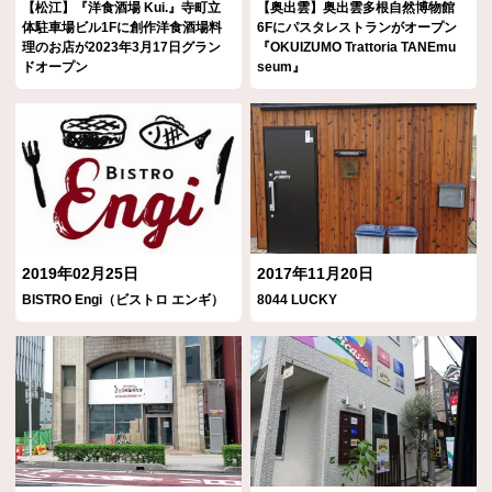
【松江】『洋食酒場 Kui.』寺町立
【奥出雲】奥出雲多根自然博物館
体駐車場ビル1Fに創作洋食酒場料
6Fにパスタレストランがオープン
理のお店が2023年3月17日グラン
『OKUIZUMO Trattoria TANEmu
ドオープン
seum』
2019年02月25日
2017年11月20日
BISTRO Engi（ビストロ エンギ）
8044 LUCKY