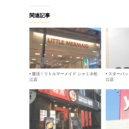
e
関連記事
b
o
o
k
復活！リトルマーメイド シャミネ松
スターバッ
江店
江店