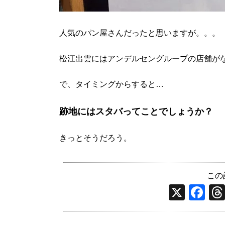
人気のパン屋さんだったと思いますが。。。
松江出雲にはアンデルセングループの店舗が
で、タイミングからすると…
跡地にはスタバってことでしょうか？
きっとそうだろう。
この
X
F
a
c