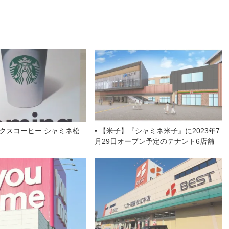
a
n
et
gl
e
d
a
e
st
s
Cl
a
ss
ro
o
m
クスコーヒー シャミネ松
【米子】『シャミネ米子』に2023年7
月29日オープン予定のテナント6店舗