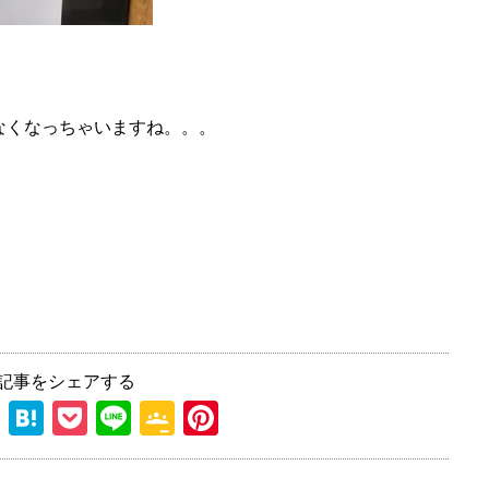
なくなっちゃいますね。。。
記事をシェアする
T
H
P
Li
G
Pi
hr
at
o
n
o
nt
e
e
ck
e
o
er