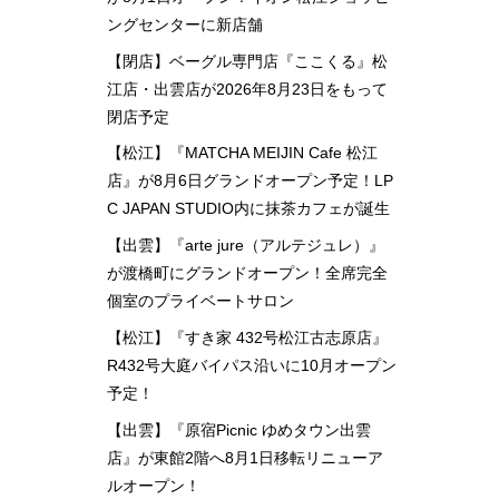
ングセンターに新店舗
【閉店】ベーグル専門店『ここくる』松
江店・出雲店が2026年8月23日をもって
閉店予定
【松江】『MATCHA MEIJIN Cafe 松江
店』が8月6日グランドオープン予定！LP
C JAPAN STUDIO内に抹茶カフェが誕生
【出雲】『arte jure（アルテジュレ）』
が渡橋町にグランドオープン！全席完全
個室のプライベートサロン
【松江】『すき家 432号松江古志原店』
R432号大庭バイパス沿いに10月オープン
予定！
【出雲】『原宿Picnic ゆめタウン出雲
店』が東館2階へ8月1日移転リニューア
ルオープン！