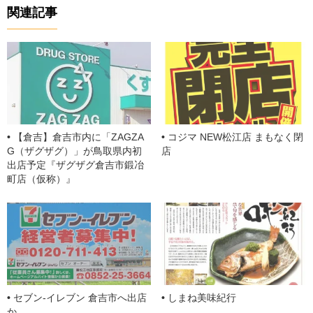
e
a
n
et
gl
e
関連記事
b
d
a
e
st
o
s
Cl
o
a
k
ss
ro
o
【倉吉】倉吉市内に「ZAGZA
コジマ NEW松江店 まもなく閉
m
G（ザグザグ）」が鳥取県内初
店
出店予定『ザグザグ倉吉市鍛冶
町店（仮称）』
セブン-イレブン 倉吉市へ出店
しまね美味紀行
か