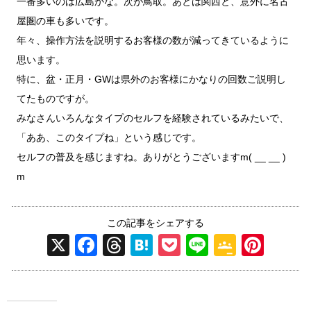
一番多いのは広島かな。次が鳥取。あとは関西と、意外に名古
屋圏の車も多いです。
年々、操作方法を説明するお客様の数が減ってきているように
思います。
特に、盆・正月・GWは県外のお客様にかなりの回数ご説明し
てたものですが。
みなさんいろんなタイプのセルフを経験されているみたいで、
「ああ、このタイプね」という感じです。
セルフの普及を感じますね。ありがとうございますm( __ __ )
m
この記事をシェアする
X
F
T
H
P
Li
G
Pi
a
hr
at
o
n
o
nt
c
e
e
ck
e
o
er