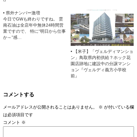
県外ナンバー激増
今日でGWも終わりですね。 雲
南石油は全店年中無休24時間営
業ですので、 特に“明日から仕事
か～”感…
【米子】「ヴェルディマンショ
ン」鳥取県内初供給？ホック花
園店跡地に建設中の分譲マンシ
ョン『ヴェルディ義方小学校
前』
コメントする
メールアドレスが公開されることはありません。
※
が付いている欄
は必須項目です
コメント
※