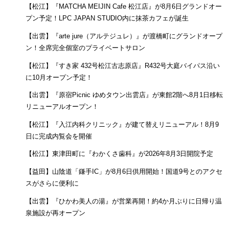
【松江】『MATCHA MEIJIN Cafe 松江店』が8月6日グランドオー
プン予定！LPC JAPAN STUDIO内に抹茶カフェが誕生
【出雲】『arte jure（アルテジュレ）』が渡橋町にグランドオープ
ン！全席完全個室のプライベートサロン
【松江】『すき家 432号松江古志原店』R432号大庭バイパス沿い
に10月オープン予定！
【出雲】『原宿Picnic ゆめタウン出雲店』が東館2階へ8月1日移転
リニューアルオープン！
【松江】『入江内科クリニック』が建て替えリニューアル！8月9
日に完成内覧会を開催
【松江】東津田町に『わかくさ歯科』が2026年8月3日開院予定
【益田】山陰道「鎌手IC」が8月6日供用開始！国道9号とのアクセ
スがさらに便利に
【出雲】『ひかわ美人の湯』が営業再開！約4か月ぶりに日帰り温
泉施設が再オープン