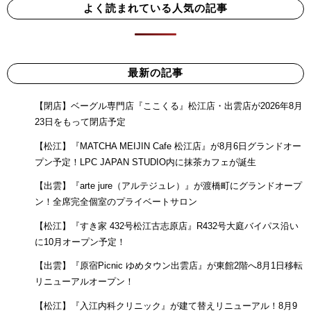
よく読まれている人気の記事
最新の記事
【閉店】ベーグル専門店『ここくる』松江店・出雲店が2026年8月
23日をもって閉店予定
【松江】『MATCHA MEIJIN Cafe 松江店』が8月6日グランドオー
プン予定！LPC JAPAN STUDIO内に抹茶カフェが誕生
【出雲】『arte jure（アルテジュレ）』が渡橋町にグランドオープ
ン！全席完全個室のプライベートサロン
【松江】『すき家 432号松江古志原店』R432号大庭バイパス沿い
に10月オープン予定！
【出雲】『原宿Picnic ゆめタウン出雲店』が東館2階へ8月1日移転
リニューアルオープン！
【松江】『入江内科クリニック』が建て替えリニューアル！8月9