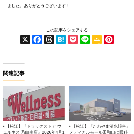
ました。ありがとうございます！
この記事をシェアする
X
F
T
H
P
Li
G
Pi
a
hr
at
o
n
o
nt
c
e
e
ck
e
o
er
e
a
n
et
gl
e
関連記事
b
d
a
e
st
o
s
Cl
o
a
k
ss
ro
o
【松江】『ドラッグストア ウ
【松江】『たわやま清水眼科』
ェルネス 乃白南店』2026年4月1
メディカルモール田和山に眼科