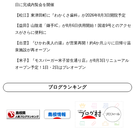
日に完成内覧会を開催
【松江】東津田町に『わかくさ歯科』が2026年8月3日開院予定
【益田】山陰道「鎌手IC」が8月6日供用開始！国道9号とのアクセ
スがさらに便利に
【出雲】『ひかわ美人の湯』が営業再開！約4か月ぶりに日帰り温
泉施設が再オープン
【米子】『モスバーガー米子皆生通り店』が8月3日リニューアル
オープン予定！1日・2日はプレオープン
ブログランキング