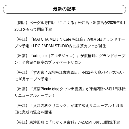
最新の記事
【閉店】ベーグル専門店『ここくる』松江店・出雲店が2026年8月
23日をもって閉店予定
【松江】『MATCHA MEIJIN Cafe 松江店』が8月6日グランドオー
プン予定！LPC JAPAN STUDIO内に抹茶カフェが誕生
【出雲】『arte jure（アルテジュレ）』が渡橋町にグランドオープ
ン！全席完全個室のプライベートサロン
【松江】『すき家 432号松江古志原店』R432号大庭バイパス沿い
に10月オープン予定！
【出雲】『原宿Picnic ゆめタウン出雲店』が東館2階へ8月1日移転
リニューアルオープン！
【松江】『入江内科クリニック』が建て替えリニューアル！8月9
日に完成内覧会を開催
【松江】東津田町に『わかくさ歯科』が2026年8月3日開院予定