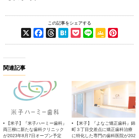
この記事をシェアする
X
F
T
H
P
Li
G
Pi
a
hr
at
o
n
o
nt
c
e
e
ck
e
o
er
e
a
n
et
gl
e
関連記事
b
d
a
e
st
o
s
Cl
o
a
k
ss
ro
o
【米子】『米子ハーミー歯科』
【米子】『よなご矯正歯科』錦
m
両三柳に新たな歯科クリニック
町３丁目交差点に矯正⻭科治療
が2023年8月7日オープン予定
に特化した専⾨の⻭科医院が202