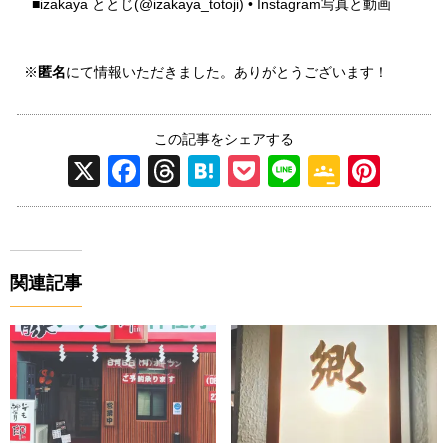
■
izakaya ととじ(@izakaya_totoji) • Instagram写真と動画
※
匿名
にて情報いただきました。ありがとうございます！
この記事をシェアする
X
F
T
H
P
Li
G
Pi
a
hr
at
o
n
o
nt
c
e
e
ck
e
o
er
e
a
n
et
gl
e
関連記事
b
d
a
e
st
o
s
Cl
o
a
k
ss
ro