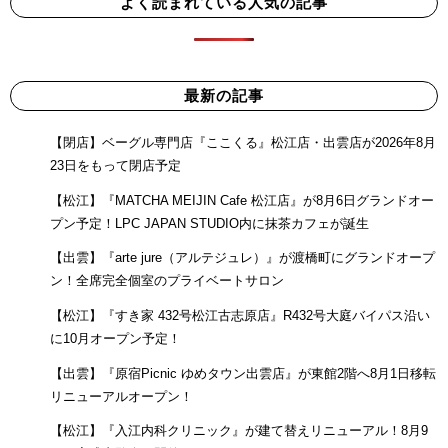
よく読まれている人気の記事
最新の記事
【閉店】ベーグル専門店『ここくる』松江店・出雲店が2026年8月
23日をもって閉店予定
【松江】『MATCHA MEIJIN Cafe 松江店』が8月6日グランドオー
プン予定！LPC JAPAN STUDIO内に抹茶カフェが誕生
【出雲】『arte jure（アルテジュレ）』が渡橋町にグランドオープ
ン！全席完全個室のプライベートサロン
【松江】『すき家 432号松江古志原店』R432号大庭バイパス沿い
に10月オープン予定！
【出雲】『原宿Picnic ゆめタウン出雲店』が東館2階へ8月1日移転
リニューアルオープン！
【松江】『入江内科クリニック』が建て替えリニューアル！8月9