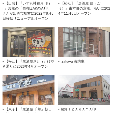
o
【出雲】『いずも神在月 印 i
【松江】『居酒屋 郷（ご
m
n』渡橋の「旬彩IZAKAYA 印」
う）』東本町の京橋川沿いに202
さんが出雲市駅前に2022年8月8
4年11月8日オープン
日移転リニューアルオープン
【松江】『居酒屋さとう』けや
Izakaya 海坊主
き通りに2026年4月オープン
【米子】『居酒屋 千華』朝日
旬彩ＩＺＡＫＡＹＡ印