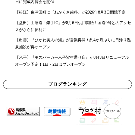
日に完成内覧会を開催
【松江】東津田町に『わかくさ歯科』が2026年8月3日開院予定
【益田】山陰道「鎌手IC」が8月6日供用開始！国道9号とのアクセ
スがさらに便利に
【出雲】『ひかわ美人の湯』が営業再開！約4か月ぶりに日帰り温
泉施設が再オープン
【米子】『モスバーガー米子皆生通り店』が8月3日リニューアル
オープン予定！1日・2日はプレオープン
ブログランキング