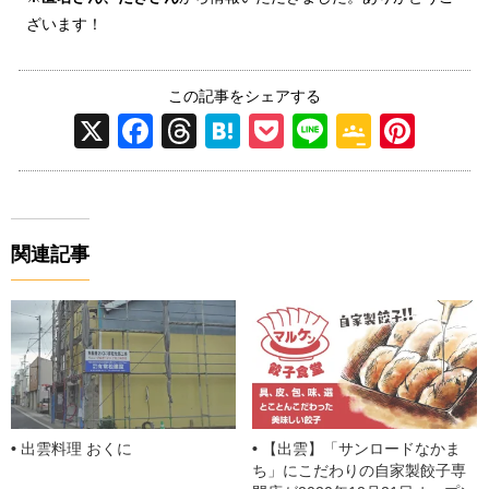
ざいます！
この記事をシェアする
X
F
T
H
P
Li
G
Pi
a
hr
at
o
n
o
nt
c
e
e
ck
e
o
er
e
a
n
et
gl
e
関連記事
b
d
a
e
st
o
s
Cl
o
a
k
ss
ro
o
出雲料理 おくに
【出雲】「サンロードなかま
m
ち」にこだわりの自家製餃子専