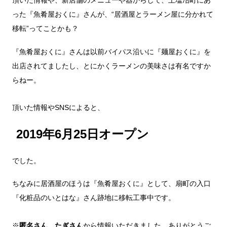
頂いた情報や、新店舗のメニューや器からして、上塩冶町にあ
った『魚肴屋おくに』さんが、“居酒屋とラーメン屋に分かれて
移転”ってことかも？
『魚肴屋おくに』さんは以前バイパス沿いに『麺屋おくに』を
出店されてましたし、とにかくラーメンの美味さは有名ですか
らねー。
頂いた情報やSNSによると、
2019年6月25日オープン
でした。
ちなみに居酒屋のほうは『魚肴屋おくに』として、扇町の入口
『化粧品のいとはな』さん跡地に移転工事中です。
※
匿名さん、たぎさん
から情報いただきました。ありがとうご