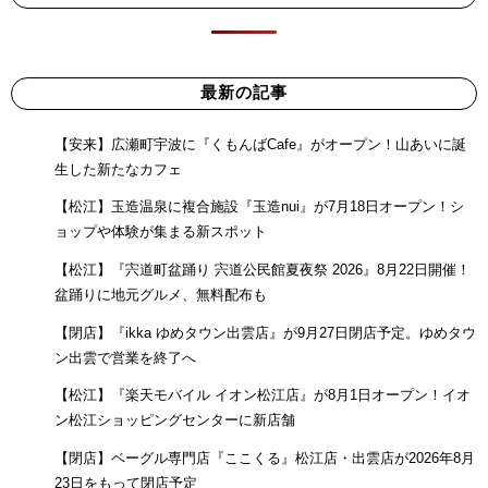
最新の記事
【安来】広瀬町宇波に『くもんばCafe』がオープン！山あいに誕
生した新たなカフェ
【松江】玉造温泉に複合施設『玉造nui』が7月18日オープン！シ
ョップや体験が集まる新スポット
【松江】『宍道町盆踊り 宍道公民館夏夜祭 2026』8月22日開催！
盆踊りに地元グルメ、無料配布も
【閉店】『ikka ゆめタウン出雲店』が9月27日閉店予定。ゆめタウ
ン出雲で営業を終了へ
【松江】『楽天モバイル イオン松江店』が8月1日オープン！イオ
ン松江ショッピングセンターに新店舗
【閉店】ベーグル専門店『ここくる』松江店・出雲店が2026年8月
23日をもって閉店予定