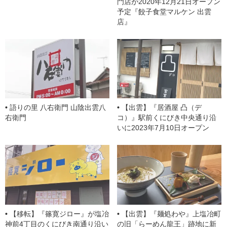
門店が2020年12月21日オープン
予定『餃子食堂マルケン 出雲
店』
語りの里 八右衛門 山陰出雲八
【出雲】『居酒屋 凸（デ
右衛門
コ）』駅前くにびき中央通り沿
いに2023年7月10日オープン
【移転】『篠寛ジロー』が塩冶
【出雲】『麺処わや』上塩冶町
神前4丁目のくにびき南通り沿い
の旧「らーめん龍王」跡地に新