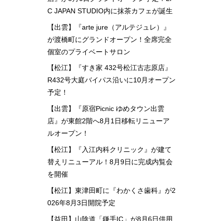
C JAPAN STUDIO内に抹茶カフェが誕生
【出雲】『arte jure（アルテジュレ）』
が渡橋町にグランドオープン！全席完全
個室のプライベートサロン
【松江】『すき家 432号松江古志原店』
R432号大庭バイパス沿いに10月オープン
予定！
【出雲】『原宿Picnic ゆめタウン出雲
店』が東館2階へ8月1日移転リニューア
ルオープン！
【松江】『入江内科クリニック』が建て
替えリニューアル！8月9日に完成内覧会
を開催
【松江】東津田町に『わかくさ歯科』が2
026年8月3日開院予定
【益田】山陰道「鎌手IC」が8月6日供用