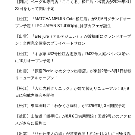
【閉店】ベーグル専門店『ここくる』松江店・出雲店が2026年8月
23日をもって閉店予定
【松江】『MATCHA MEIJIN Cafe 松江店』が8月6日グランドオー
プン予定！LPC JAPAN STUDIO内に抹茶カフェが誕生
【出雲】『arte jure（アルテジュレ）』が渡橋町にグランドオープ
ン！全席完全個室のプライベートサロン
【松江】『すき家 432号松江古志原店』R432号大庭バイパス沿い
に10月オープン予定！
【出雲】『原宿Picnic ゆめタウン出雲店』が東館2階へ8月1日移転
リニューアルオープン！
【松江】『入江内科クリニック』が建て替えリニューアル！8月9
日に完成内覧会を開催
【松江】東津田町に『わかくさ歯科』が2026年8月3日開院予定
【益田】山陰道「鎌手IC」が8月6日供用開始！国道9号とのアクセ
スがさらに便利に
【出雲】『ひかわ美人の湯』が営業再開！約4か月ぶりに日帰り温