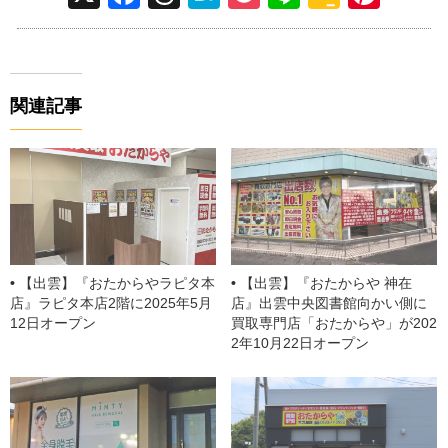
a
hr
at
o
n
o
nt
c
e
e
ck
e
o
er
e
a
n
et
gl
e
関連記事
b
d
a
e
st
o
s
Cl
o
a
k
ss
ro
o
【出雲】『おたからやラピタ本
【出雲】『おたからや 神在
m
店』ラピタ本店2階に2025年5月
店』出雲中央図書館向かい側に
12日オープン
買取専門店「おたからや」が202
2年10月22日オープン