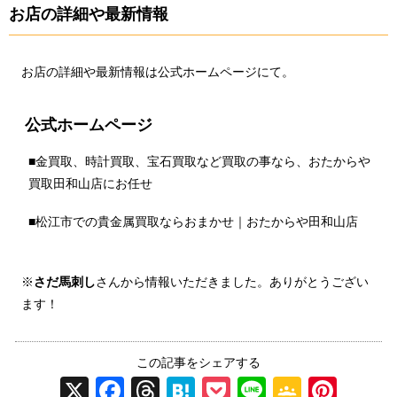
お店の詳細や最新情報
お店の詳細や最新情報は公式ホームページにて。
公式ホームページ
■
金買取、時計買取、宝石買取など買取の事なら、おたからや
買取田和山店にお任せ
■
松江市での貴金属買取ならおまかせ｜おたからや田和山店
※
さだ馬刺し
さんから情報いただきました。ありがとうござい
ます！
この記事をシェアする
X
F
T
H
P
Li
G
Pi