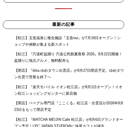
最新の記事
【松江】玉造温泉に複合施設『玉造nui』が7月18日オープン！シ
ョップや体験が集まる新スポット
【松江】『宍道町盆踊り 宍道公民館夏夜祭 2026』8月22日開催！
盆踊りに地元グルメ、無料配布も
【閉店】『ikka ゆめタウン出雲店』が9月27日閉店予定。ゆめタウ
ン出雲で営業を終了へ
【松江】『楽天モバイル イオン松江店』が8月1日オープン！イオ
ン松江ショッピングセンターに新店舗
【閉店】ベーグル専門店『ここくる』松江店・出雲店が2026年8月
23日をもって閉店予定
【松江】『MATCHA MEIJIN Cafe 松江店』が8月6日グランドオー
プン予定！LPC JAPAN STUDIO内に抹茶カフェが誕生