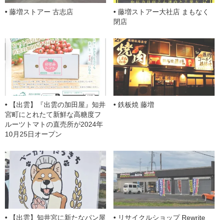
o
藤増ストアー 古志店
藤増ストアー大社店 まもなく
m
閉店
【出雲】『出雲の加田屋』知井
鉄板焼 藤増
宮町にとれたて新鮮な高糖度フ
ルーツトマトの直売所が2024年
10月25日オープン
【出雲】知井宮に新たなパン屋
リサイクルショップ Rewrite