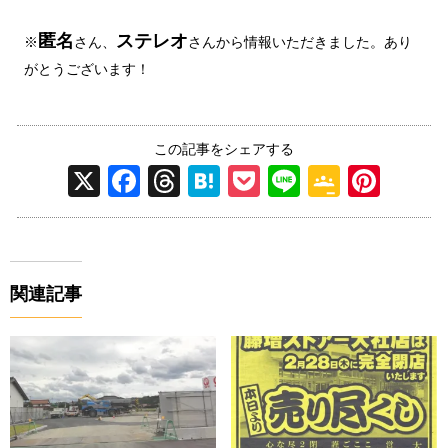
匿名
ステレオ
※
さん、
さんから情報いただきました。あり
がとうございます！
この記事をシェアする
X
F
T
H
P
Li
G
Pi
a
hr
at
o
n
o
nt
c
e
e
ck
e
o
er
e
a
n
et
gl
e
関連記事
b
d
a
e
st
o
s
Cl
o
a
k
ss
ro