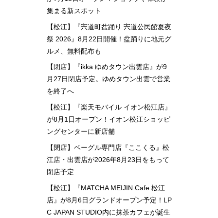
集まる新スポット
【松江】『宍道町盆踊り 宍道公民館夏夜
祭 2026』8月22日開催！盆踊りに地元グ
ルメ、無料配布も
【閉店】『ikka ゆめタウン出雲店』が9
月27日閉店予定。ゆめタウン出雲で営業
を終了へ
【松江】『楽天モバイル イオン松江店』
が8月1日オープン！イオン松江ショッピ
ングセンターに新店舗
【閉店】ベーグル専門店『ここくる』松
江店・出雲店が2026年8月23日をもって
閉店予定
【松江】『MATCHA MEIJIN Cafe 松江
店』が8月6日グランドオープン予定！LP
C JAPAN STUDIO内に抹茶カフェが誕生