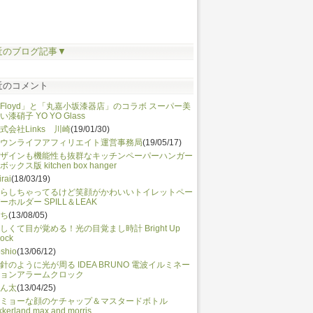
近のブログ記事▼
近のコメント
Floyd」と「丸嘉小坂漆器店」のコラボ スーパー美
い漆硝子 YO YO Glass
式会社Links 川崎
(19/01/30)
ウンライフアフィリエイト運営事務局
(19/05/17)
ザインも機能性も抜群なキッチンペーパーハンガー
ボックス版 kitchen box hanger
irai
(18/03/19)
らしちゃってるけど笑顔がかわいいトイレットペー
ーホルダー SPILL＆LEAK
ち
(13/08/05)
しくて目が覚める！光の目覚まし時計 Bright Up
lock
shio
(13/06/12)
針のように光が周る IDEA BRUNO 電波イルミネー
ョンアラームクロック
ん太
(13/04/25)
ミョーな顔のケチャップ＆マスタードボトル
kkerland max and morris