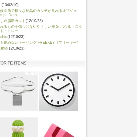
ri
(13/02/10)
候次第で様々な結晶のカタチが見れるオブジェ
empo Drop
し＠脂肪カット
(12/10/28)
れるものを傷つけないやさしい器 Si ボウル・スタ
ド・トレー
shio
(12/10/23)
を傷めないキーリング FREEKEY（フリーキー）
shio
(12/10/23)
VORITE ITEMS