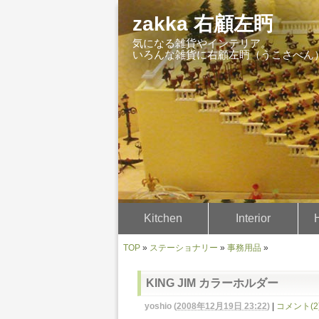
zakka 右顧左眄
気になる雑貨やインテリア。
いろんな雑貨に右顧左眄（うこさべん
Kitchen
Interior
TOP
»
ステーショナリー
»
事務用品
»
KING JIM カラーホルダー
yoshio
(
2008年12月19日 23:22
)
|
コメント(2