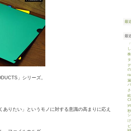
最
最
「
し
株
タ
デ
の
ra
RODUCTS」シリーズ。
漏
パ
さ
眩
C
yo
くありたい」というモノに対する意識の高まりに応え
秒
シ
け
ビ
ki