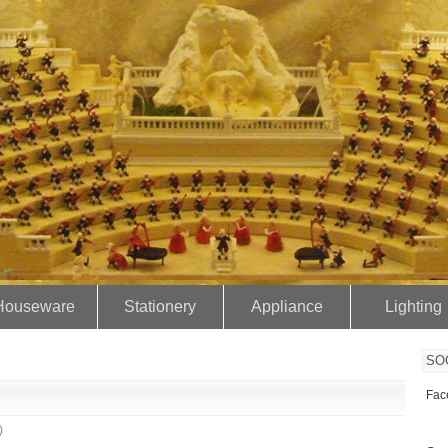
）
Houseware
Stationery
Appliance
Lighting
SO
Fac
)