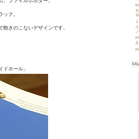
ム、ファイルホルダー。
to
天
ラック。
T
よ
入
で飽きのこないデザインです。
ン
yo
爪
yo
、
FA
イドホール」