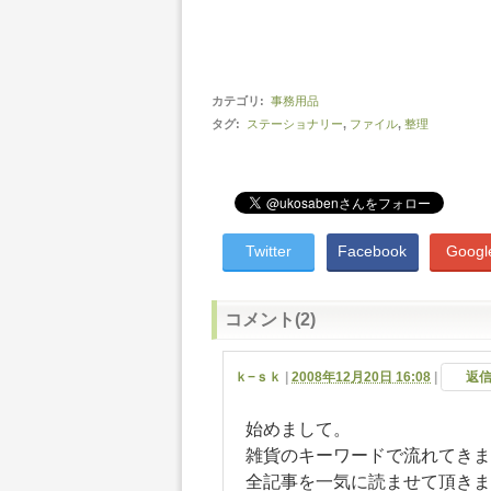
カテゴリ
:
事務用品
タグ
:
ステーショナリー
,
ファイル
,
整理
Twitter
Facebook
Googl
コメント(2)
ｋ−ｓｋ
|
2008年12月20日 16:08
|
返
始めまして。
雑貨のキーワードで流れてきま
全記事を一気に読ませて頂きま