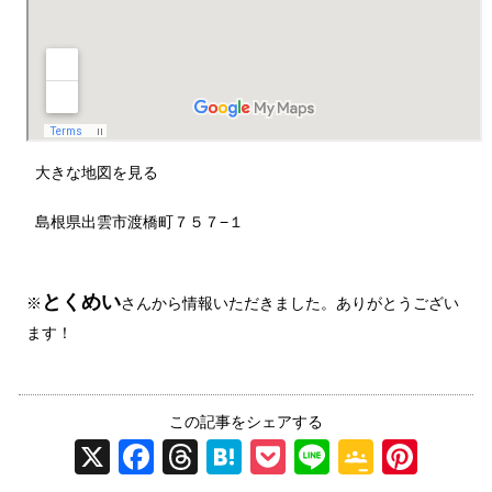
大きな地図を見る
島根県出雲市渡橋町７５７−１
とくめい
※
さんから情報いただきました。ありがとうござい
ます！
この記事をシェアする
X
F
T
H
P
Li
G
Pi
a
hr
at
o
n
o
nt