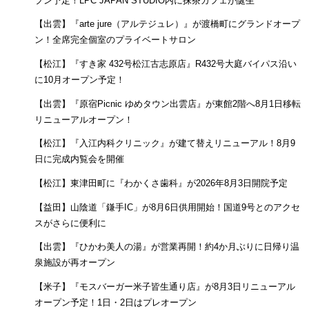
プン予定！LPC JAPAN STUDIO内に抹茶カフェが誕生
【出雲】『arte jure（アルテジュレ）』が渡橋町にグランドオープ
ン！全席完全個室のプライベートサロン
【松江】『すき家 432号松江古志原店』R432号大庭バイパス沿い
に10月オープン予定！
【出雲】『原宿Picnic ゆめタウン出雲店』が東館2階へ8月1日移転
リニューアルオープン！
【松江】『入江内科クリニック』が建て替えリニューアル！8月9
日に完成内覧会を開催
【松江】東津田町に『わかくさ歯科』が2026年8月3日開院予定
【益田】山陰道「鎌手IC」が8月6日供用開始！国道9号とのアクセ
スがさらに便利に
【出雲】『ひかわ美人の湯』が営業再開！約4か月ぶりに日帰り温
泉施設が再オープン
【米子】『モスバーガー米子皆生通り店』が8月3日リニューアル
オープン予定！1日・2日はプレオープン