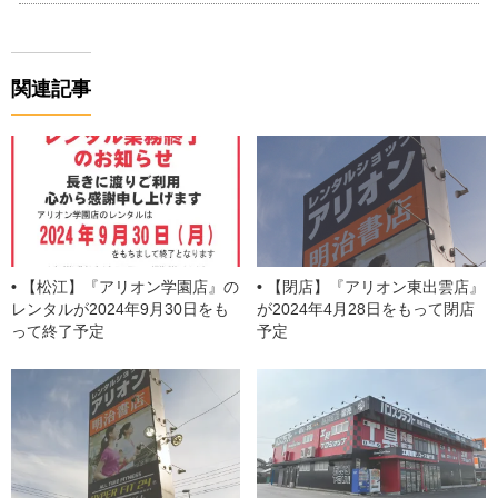
c
e
e
ck
e
o
er
e
a
n
et
gl
e
関連記事
b
d
a
e
st
o
s
Cl
o
a
k
ss
ro
o
【松江】『アリオン学園店』の
【閉店】『アリオン東出雲店』
m
レンタルが2024年9月30日をも
が2024年4月28日をもって閉店
って終了予定
予定