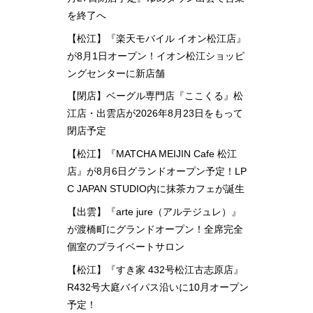
を終了へ
【松江】『楽天モバイル イオン松江店』
が8月1日オープン！イオン松江ショッピ
ングセンターに新店舗
【閉店】ベーグル専門店『ここくる』松
江店・出雲店が2026年8月23日をもって
閉店予定
【松江】『MATCHA MEIJIN Cafe 松江
店』が8月6日グランドオープン予定！LP
C JAPAN STUDIO内に抹茶カフェが誕生
【出雲】『arte jure（アルテジュレ）』
が渡橋町にグランドオープン！全席完全
個室のプライベートサロン
【松江】『すき家 432号松江古志原店』
R432号大庭バイパス沿いに10月オープン
予定！