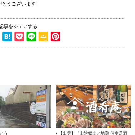
がとうございます！
記事をシェアする
T
H
P
Li
G
Pi
hr
at
o
n
o
nt
e
e
ck
e
o
er
a
n
et
gl
e
d
a
e
st
s
Cl
a
ss
ro
o
m
とう
【出雲】『山陰郷土と地鶏 個室居酒