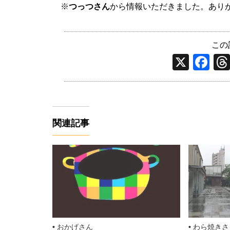
※
つっつさん
から情報いただきました。あり
この
X
F
a
c
e
関連記事
b
o
o
k
おかげさん
わら焼きさ