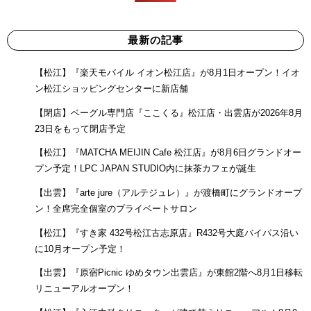
最新の記事
【松江】『楽天モバイル イオン松江店』が8月1日オープン！イオ
ン松江ショッピングセンターに新店舗
【閉店】ベーグル専門店『ここくる』松江店・出雲店が2026年8月
23日をもって閉店予定
【松江】『MATCHA MEIJIN Cafe 松江店』が8月6日グランドオー
プン予定！LPC JAPAN STUDIO内に抹茶カフェが誕生
【出雲】『arte jure（アルテジュレ）』が渡橋町にグランドオープ
ン！全席完全個室のプライベートサロン
【松江】『すき家 432号松江古志原店』R432号大庭バイパス沿い
に10月オープン予定！
【出雲】『原宿Picnic ゆめタウン出雲店』が東館2階へ8月1日移転
リニューアルオープン！