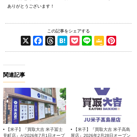
ありがとうございます！
この記事をシェアする
X
F
T
H
P
Li
G
Pi
a
hr
at
o
n
o
nt
c
e
e
ck
e
o
er
e
a
n
et
gl
e
関連記事
b
d
a
e
st
o
s
Cl
o
a
k
ss
ro
o
【米子】『買取大吉 米子冨士
【米子】『買取大吉 米子高島
見町店』が2026年7月1日オープ
屋店』2026年2月28日オープン