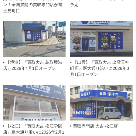
m
ン！全国展開の買取専門店が冨
予定
士見町に
【境港】『買取大吉 鳥取境港
【出雲】『買取大吉 出雲天神
店』2026年4月1日オープン
町店』医大通り沿いに2026年3
月1日オープン
【松江】『買取大吉 松江学園
買取専門店 大吉 松江店
店』島大通り沿いに2026年2月1