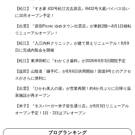
【松江】『すき家 432号松江古志原店』R432号大庭バイパス沿い
に10月オープン予定！
【出雲】『原宿Picnic ゆめタウン出雲店』が東館2階へ8月1日移転
リニューアルオープン！
【松江】『入江内科クリニック』が建て替えリニューアル！8月9
日に完成内覧会を開催
【松江】東津田町に『わかくさ歯科』が2026年8月3日開院予定
【益田】山陰道「鎌手IC」が8月6日供用開始！国道9号とのアクセ
スがさらに便利に
【出雲】『ひかわ美人の湯』が営業再開！約4か月ぶりに日帰り温
泉施設が再オープン
【米子】『モスバーガー米子皆生通り店』が8月3日リニューアル
オープン予定！1日・2日はプレオープン
ブログランキング