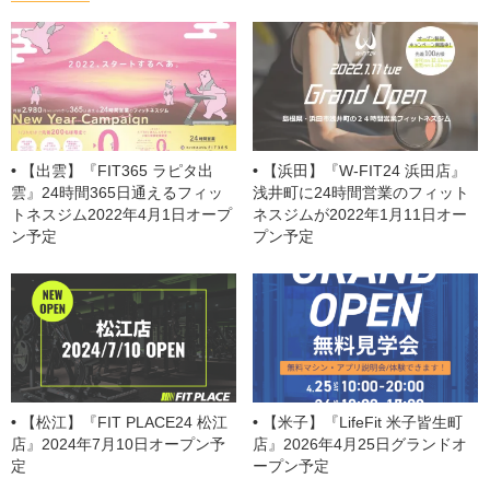
o
s
Cl
o
a
k
ss
ro
o
【出雲】『FIT365 ラピタ出
【浜田】『W-FIT24 浜田店』
m
雲』24時間365日通えるフィッ
浅井町に24時間営業のフィット
トネスジム2022年4月1日オープ
ネスジムが2022年1月11日オー
ン予定
プン予定
【松江】『FIT PLACE24 松江
【米子】『LifeFit 米子皆生町
店』2024年7月10日オープン予
店』2026年4月25日グランドオ
定
ープン予定