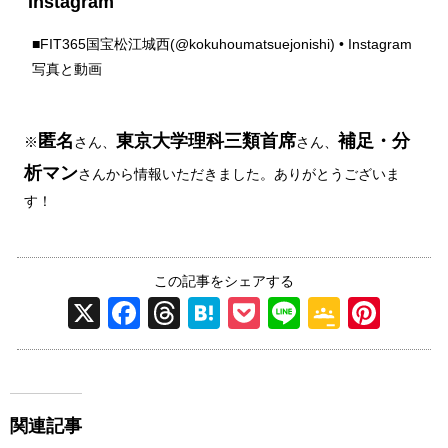
Instagram
■
FIT365国宝松江城西(@kokuhoumatsuejonishi) • Instagram
写真と動画
匿名
東京大学理科三類首席
補足・分
※
さん、
さん、
析マン
さんから情報いただきました。ありがとうございま
す！
この記事をシェアする
X
F
T
H
P
Li
G
Pi
a
hr
at
o
n
o
nt
c
e
e
ck
e
o
er
e
a
n
et
gl
e
関連記事
b
d
a
e
st