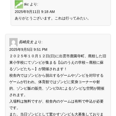
tkc
より:
2025年9月11日 9:18 AM
ありがとうございます。これは行ってみたい。
長崎良太
より:
2025年9月5日 9:51 PM
２０２５年１０月１２日(日)に出雲市鹿園寺町、廃校した旧
東小学校にてゾンビが集まる【山のうえの学校～廃校に蘇
るゾンビたち～】が開催されます！
校舎内ではゾンビから脱出するゲームやゾンビを封印する
ゲームが行われ、体育館ではゾンビに変身コーナーや射
的、ゾンビ飯の販売、ゾンビDJによるゾンビな空間が開催
されます。
入場料は無料ですが、校舎内のゲームは有料で申込が必要
です。
また、当日ゾンビとして驚かすゾンビも大募集しておりま