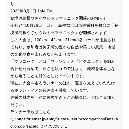
り:
2025年9月1日 1:44 PM
秘境奥島根やさかウルトラマラニック開催のお知らせ
令和7年10月26日（日）、島根県浜田市弥栄町を舞台に「秘
境奥島根やさかウルトラマラニック」が開催されます。
この大会は、100km・42km・21kmの各コースが用意され
ており、参加者は弥栄町の豊かな自然や美しい風景、地域
の文化や食を楽しみながら走ります。
「マラニック」とは「マラソン」と「ピクニック」を組み
合わせた言葉で、速さを競うのではなく、地域を体感しな
がら走ることを目的としたイベントです。
現在、大会を走るランナーのほか、運営を支えていただけ
るボランティアの皆さまも募集しています。
弥栄の魅力を一緒に体験できるこの機会に、ぜひご参加く
ださい。
ランナー申込はこちら
👉
https://runnet.jp/entry/runtes/user/pc/competitionDetailA
ction.do?raceId=374753&div=1