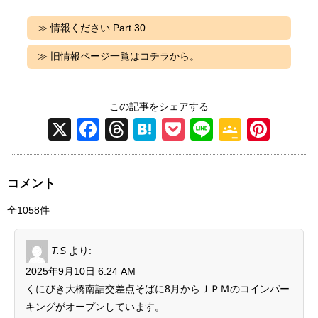
≫ 情報ください Part 30
≫ 旧情報ページ一覧はコチラから。
この記事をシェアする
X
F
T
H
P
Li
G
Pi
a
hr
at
o
n
o
nt
c
e
e
ck
e
o
er
コメント
e
a
n
et
gl
e
全1058件
b
d
a
e
st
o
s
Cl
T.S
より:
o
a
2025年9月10日 6:24 AM
k
ss
くにびき大橋南詰交差点そばに8月からＪＰＭのコインパー
ro
キングがオープンしています。