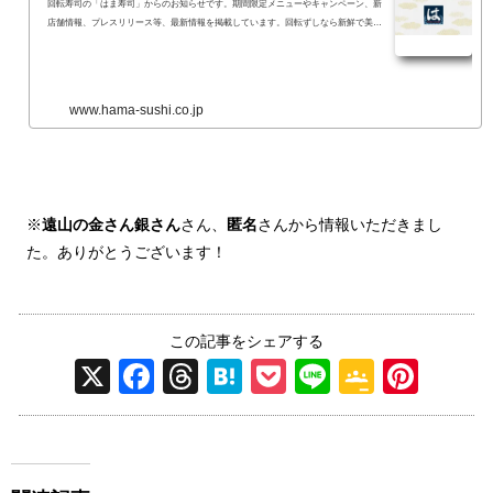
回転寿司の「はま寿司」からのお知らせです。期間限定メニューやキャンペーン、新
店舗情報、プレスリリース等、最新情報を掲載しています。回転ずしなら新鮮で美味
しい...
www.hama-sushi.co.jp
※
遠山の金さん銀さん
さん、
匿名
さんから情報いただきまし
た。ありがとうございます！
この記事をシェアする
X
F
T
H
P
Li
G
Pi
a
hr
at
o
n
o
nt
c
e
e
ck
e
o
er
e
a
n
et
gl
e