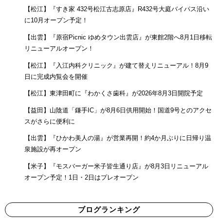
【松江】『すき家 432号松江古志原店』R432号大庭バイパス沿い
に10月オープン予定！
【出雲】『原宿Picnic ゆめタウン出雲店』が東館2階へ8月1日移転
リニューアルオープン！
【松江】『入江内科クリニック』が建て替えリニューアル！8月9
日に完成内覧会を開催
【松江】東津田町に『わかくさ歯科』が2026年8月3日開院予定
【益田】山陰道「鎌手IC」が8月6日供用開始！国道9号とのアクセ
スがさらに便利に
【出雲】『ひかわ美人の湯』が営業再開！約4か月ぶりに日帰り温
泉施設が再オープン
【米子】『モスバーガー米子皆生通り店』が8月3日リニューアル
オープン予定！1日・2日はプレオープン
ブログランキング