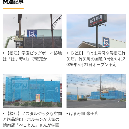
関連記事
b
d
a
e
st
o
s
Cl
o
a
k
ss
ro
o
【松江】学園ビッグボーイ跡地
【松江】『はま寿司９号松江竹
m
は『はま寿司』で確定か
矢店』竹矢町の国道９号沿いに2
026年5月21日オープン予定
【松江】ノスタルジックな空間
はま寿司 米子店
と絶品焼肉・ホルモンが人気の
焼肉店「べことん」さんが学園